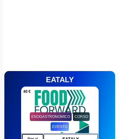
EATALY
40 €
ENOGASTRONOMICO
CORSO
EVENTO
Fino al