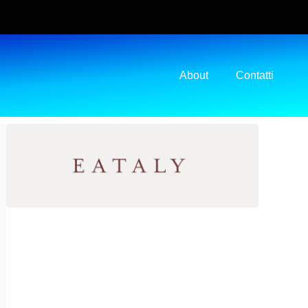
About
Contatti