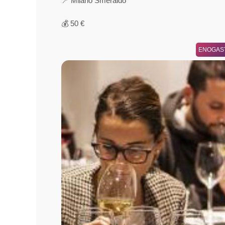
📍 Milano Smeraldo
💰 50 €
ENOGAS