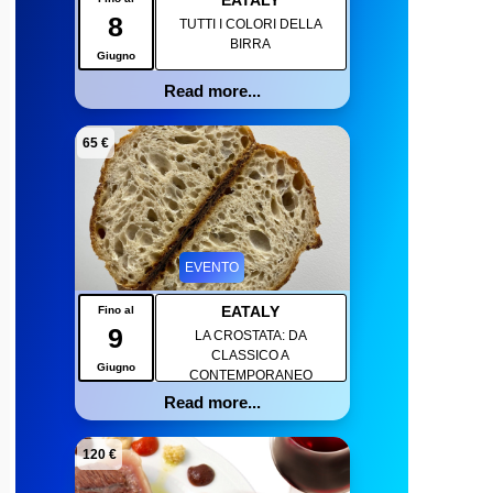
EATALY
8
TUTTI I COLORI DELLA
BIRRA
Giugno
Read more...
65 €
EVENTO
EATALY
Fino al
9
LA CROSTATA: DA
CLASSICO A
Giugno
CONTEMPORANEO
Read more...
120 €