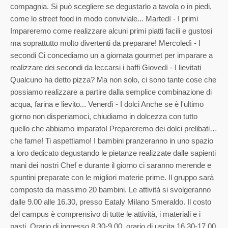
compagnia. Si può scegliere se degustarlo a tavola o in piedi,
come lo street food in modo conviviale... Martedì - I primi
Impareremo come realizzare alcuni primi piatti facili e gustosi
ma soprattutto molto divertenti da preparare! Mercoledì - I
secondi Ci concediamo un a giornata gourmet per imparare a
realizzare dei secondi da leccarsi i baffi Giovedì - I lievitati
Qualcuno ha detto pizza? Ma non solo, ci sono tante cose che
possiamo realizzare a partire dalla semplice combinazione di
acqua, farina e lievito... Venerdì - I dolci Anche se è l'ultimo
giorno non disperiamoci, chiudiamo in dolcezza con tutto
quello che abbiamo imparato! Prepareremo dei dolci prelibati…
che fame! Ti aspettiamo! I bambini pranzeranno in uno spazio
a loro dedicato degustando le pietanze realizzate dalle sapienti
mani dei nostri Chef e durante il giorno ci saranno merende e
spuntini preparate con le migliori materie prime. Il gruppo sarà
composto da massimo 20 bambini. Le attività si svolgeranno
dalle 9.00 alle 16.30, presso Eataly Milano Smeraldo. Il costo
del campus è comprensivo di tutte le attività, i materiali e i
pasti. Orario di ingresso 8.30-9.00, orario di uscita 16.30-17.00.