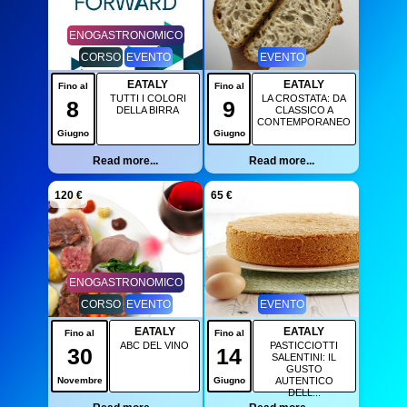
ENOGASTRONOMICO
CORSO
EVENTO
EVENTO
EATALY
EATALY
Fino al
Fino al
TUTTI I COLORI
LA CROSTATA: DA
8
9
DELLA BIRRA
CLASSICO A
CONTEMPORANEO
Giugno
Giugno
Read more...
Read more...
120 €
65 €
ENOGASTRONOMICO
CORSO
EVENTO
EVENTO
EATALY
EATALY
Fino al
Fino al
ABC DEL VINO
PASTICCIOTTI
30
14
SALENTINI: IL
GUSTO
Novembre
Giugno
AUTENTICO
DELL...