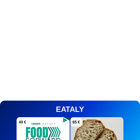
EATALY
40 €
65 €