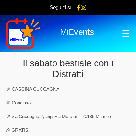
Seguici su:
MiEvents
☰
Il sabato bestiale con i
Distratti
🎉 CASCINA CUCCAGNA
📅 Concluso
📍 via Cuccagna 2, ang. via Muratori - 20135 Milano (
💰 GRATIS