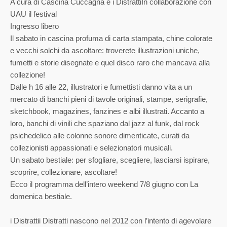
A cura di Cascina Cuccagna e i DistrattiIn collaborazione con
UAU il festival
Ingresso libero
Il sabato in cascina profuma di carta stampata, chine colorate
e vecchi solchi da ascoltare: troverete illustrazioni uniche,
fumetti e storie disegnate e quel disco raro che mancava alla
collezione!
Dalle h 16 alle 22, illustratori e fumettisti danno vita a un
mercato di banchi pieni di tavole originali, stampe, serigrafie,
sketchbook, magazines, fanzines e albi illustrati. Accanto a
loro, banchi di vinili che spaziano dal jazz al funk, dal rock
psichedelico alle colonne sonore dimenticate, curati da
collezionisti appassionati e selezionatori musicali.
Un sabato bestiale: per sfogliare, scegliere, lasciarsi ispirare,
scoprire, collezionare, ascoltare!
Ecco il programma dell’intero weekend 7/8 giugno con La
domenica bestiale.
i Distrattii Distratti nascono nel 2012 con l’intento di agevolare