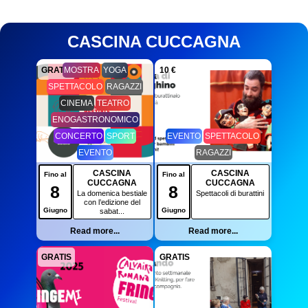
CASCINA CUCCAGNA
GRATIS
MOSTRA
YOGA
10 €
SPETTACOLO
RAGAZZI
CINEMA
TEATRO
ENOGASTRONOMICO
CONCERTO
SPORT
EVENTO
SPETTACOLO
EVENTO
RAGAZZI
CASCINA
CASCINA
Fino al
Fino al
CUCCAGNA
CUCCAGNA
8
8
La domenica bestiale
Spettacoli di burattini
con l’edizione del
Giugno
Giugno
sabat...
Read more...
Read more...
GRATIS
GRATIS