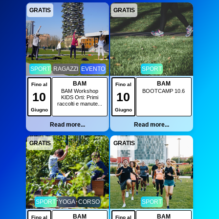
GRATIS
GRATIS
SPORT
RAGAZZI
EVENTO
SPORT
BAM
BAM
Fino al
Fino al
BAM Workshop
BOOTCAMP 10.6
10
10
KIDS Orti: Primi
raccolti e manute...
Giugno
Giugno
Read more...
Read more...
GRATIS
GRATIS
SPORT
YOGA
CORSO
SPORT
BAM
BAM
Fino al
Fino al