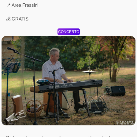
📍 Area Frassini
💰 GRATIS
CONCERTO