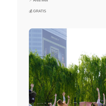
📍 Area Meli
💰 GRATIS