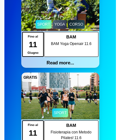
SPORT
YOGA
CORSO
BAM
Fino al
11
BAM Yoga Openair 11.6
Giugno
Read more...
GRATIS
SPORT
BAM
Fino al
11
Fisioterapia con Metodo
Pilates! 11.6