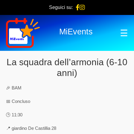
Seguici su:
MiEvents
☰
La squadra dell’armonia (6-10
anni)
🎉 BAM
📅 Concluso
🕒 11:30
📍 giardino De Castillia 28