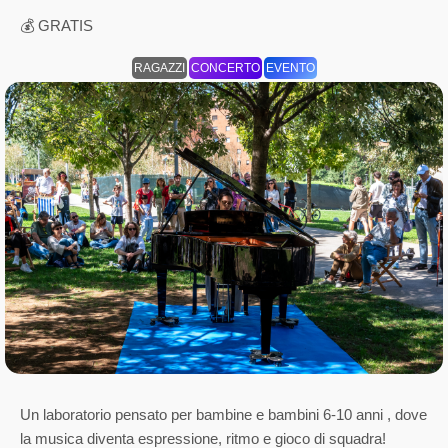
💰 GRATIS
RAGAZZI
CONCERTO
EVENTO
Un laboratorio pensato per bambine e bambini 6-10 anni , dove
la musica diventa espressione, ritmo e gioco di squadra!