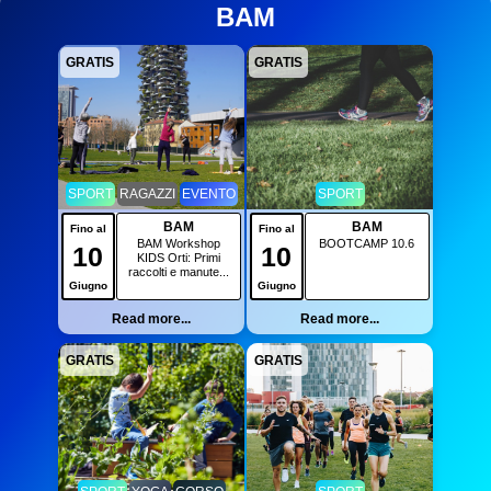
BAM
GRATIS
GRATIS
SPORT
RAGAZZI
EVENTO
SPORT
BAM
BAM
Fino al
Fino al
BAM Workshop
BOOTCAMP 10.6
10
10
KIDS Orti: Primi
raccolti e manute...
Giugno
Giugno
Read more...
Read more...
GRATIS
GRATIS