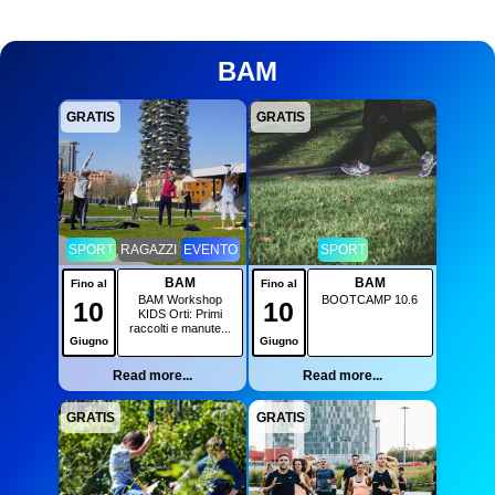
BAM
GRATIS
GRATIS
SPORT
RAGAZZI
EVENTO
SPORT
BAM
BAM
Fino al
Fino al
BAM Workshop
BOOTCAMP 10.6
10
10
KIDS Orti: Primi
raccolti e manute...
Giugno
Giugno
Read more...
Read more...
GRATIS
GRATIS