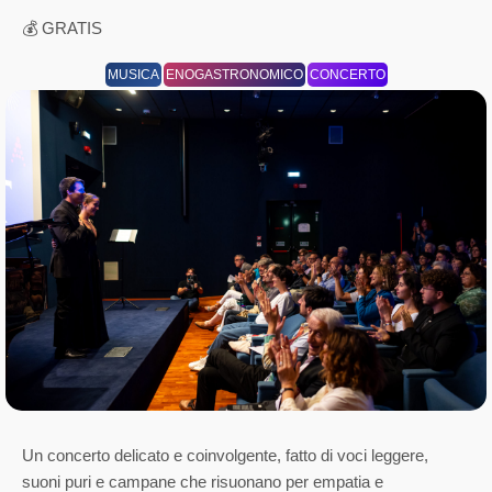
💰 GRATIS
MUSICA
ENOGASTRONOMICO
CONCERTO
Un concerto delicato e coinvolgente, fatto di voci leggere,
suoni puri e campane che risuonano per empatia e