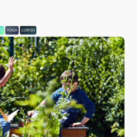
T
YOGA
CORSO