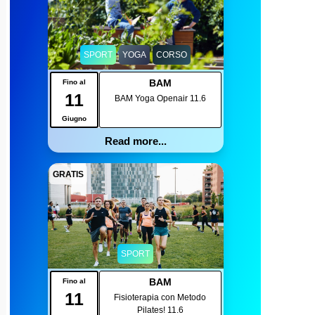
SPORT
YOGA
CORSO
BAM
Fino al
11
BAM Yoga Openair 11.6
Giugno
Read more...
GRATIS
SPORT
BAM
Fino al
11
Fisioterapia con Metodo
Pilates! 11.6