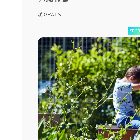
📍 Area Betulle
💰 GRATIS
SPOR